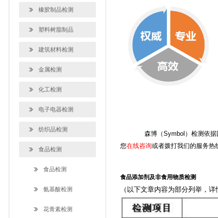
橡胶制品检测
塑料树脂制品
建筑材料检测
金属检测
化工检测
电子电器检测
纺织品检测
森博（Symbol）检测依
您
在线咨询
或者拨打我们的服务热线：0
食品检测
食品检测
食品添加剂及非食用物质检测
氨基酸检测
（以下文章内容为部分列举
，详
花青素检测