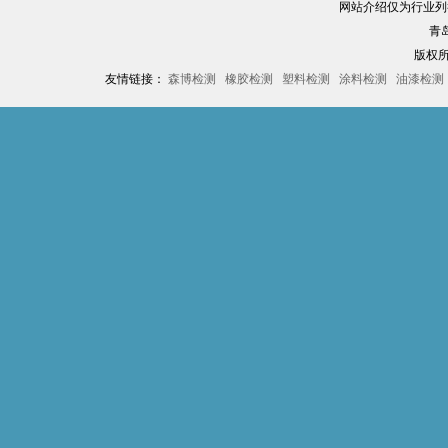
网站介绍仅为行业列
青
版权
友情链接：
森博检测
橡胶检测
塑料检测
涂料检测
油漆检测