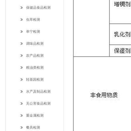
保健品食品检测
虫草检测
单宁检测
调味品检测
农产品检测
粮油类检测
转基因检测
水产及制品检测
无公害食品检测
重金属检测
餐具检测