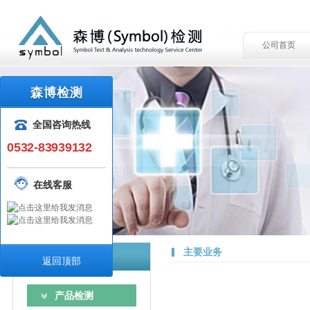
公司首页
森博检测
全国咨询热线
0532-83939132
在线客服
主要业务
检测服务
返回顶部
产品检测