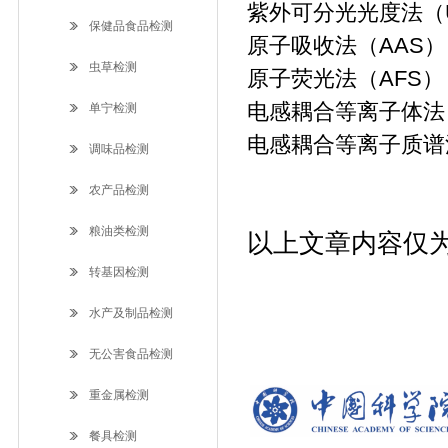
紫外可分光光度法（
保健品食品检测
原子吸收法（AAS）
虫草检测
原子荧光法（AFS）
电感耦合等离子体法（
单宁检测
电感耦合等离子质谱法
调味品检测
农产品检测
粮油类检测
以上文章内容仅
转基因检测
水产及制品检测
无公害食品检测
重金属检测
餐具检测