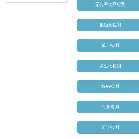
无公害食品检测
粮油类检测
单宁检测
微生物检测
罐头检测
海参检测
茶叶检测