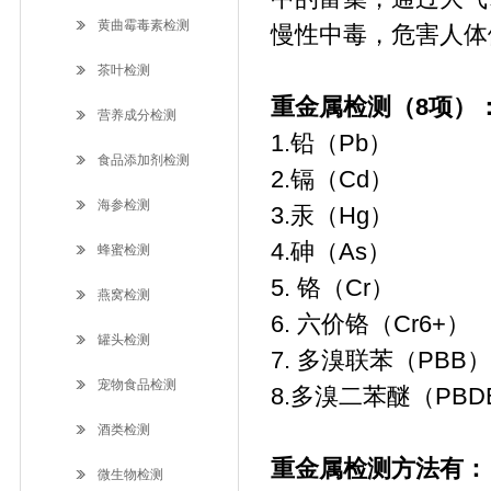
黄曲霉毒素检测
慢性中毒，危害人体
茶叶检测
重金属检测（8项）
营养成分检测
1.铅（Pb）
食品添加剂检测
2.镉（Cd）
海参检测
3.汞（Hg）
4.砷（As）
蜂蜜检测
5. 铬（Cr）
燕窝检测
6. 六价铬（Cr6+）
罐头检测
7. 多溴联苯（PBB）
宠物食品检测
8.多溴二苯醚（PBD
酒类检测
重金属检测方法有：
微生物检测