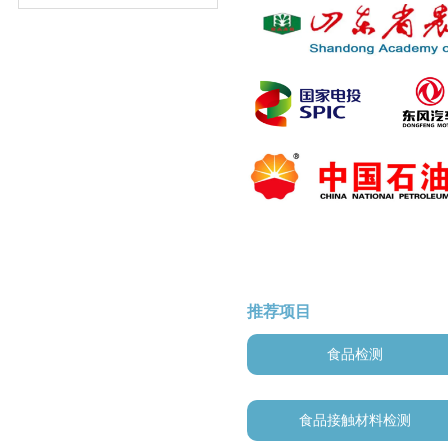
推荐项目
食品检测
食品接触材料检测