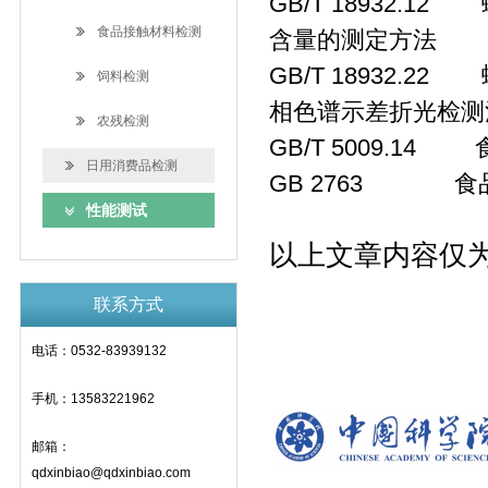
GB/T 18932
食品接触材料检测
含量的测定方法
GB/T 18932
饲料检测
相色谱示差折光检测
农残检测
GB/T 5009.1
日用消费品检测
GB 2763 食
性能测试
以上文章内容仅
联系方式
电话：0532-83939132
手机：13583221962
邮箱：
qdxinbiao@qdxinbiao.com