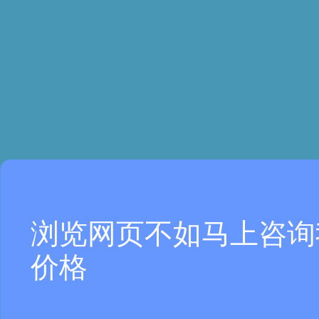
浏览网页不如马上咨询
价格