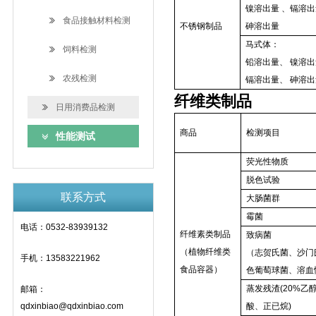
镍溶出量 、镉溶
食品接触材料检测
不锈钢制品
砷溶出量
马式体：
饲料检测
铅溶出量、 镍溶
农残检测
镉溶出量、 砷溶
纤维类制品
日用消费品检测
商品
检测项目
性能测试
荧光性物质
脱色试验
联系方式
大肠菌群
霉菌
电话：0532-83939132
纤维素类制品
致病菌
（植物纤维类
（志贺氏菌、沙门
手机：13583221962
食品容器）
色葡萄球菌、溶血
蒸发残渣(20%乙
邮箱：
qdxinbiao@qdxinbiao.com
酸、正已烷)