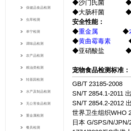
◆沙门氏菌 ◆
保健品食品检测
◆大肠杆菌 ◆金
虫草检测
安全性能：
◆
重金属
◆
单宁检测
◆
黄曲霉毒素
◆呕
调味品检测
◆亚硝酸盐 
农产品检测
粮油类检测
宠物食品检测标准：
转基因检测
GB/T 23185-20
水产及制品检测
SN/T 2854.1-
SN/T 2854.2-
无公害食品检测
世界卫生组织WHO 
重金属检测
日本 G/SPS/N/J
餐具检测